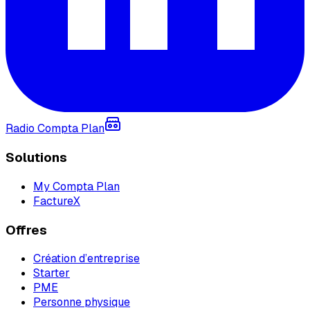
Radio Compta Plan
Solutions
My Compta Plan
FactureX
Offres
Création d’entreprise
Starter
PME
Personne physique