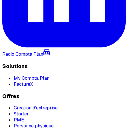
Radio Compta Plan
Solutions
My Compta Plan
FactureX
Offres
Création d’entreprise
Starter
PME
Personne physique