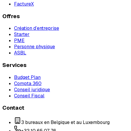
FactureX
Offres
Création d’entreprise
Starter
PME
Personne physique
ASBL
Services
Budget Plan
Compta 360
Conseil juridique
Conseil Fiscal
Contact
3 bureaux en Belgique et au Luxembourg
+32 10 65 07 76